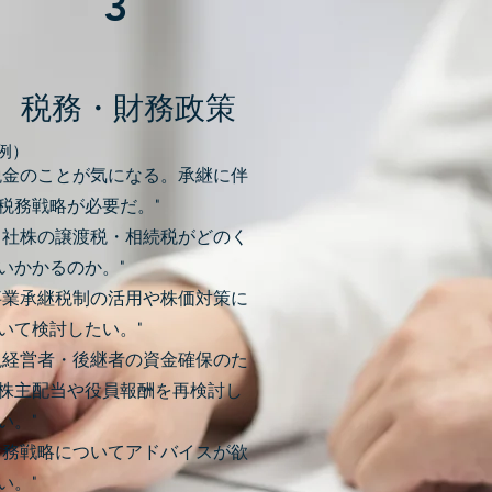
3
税務・財務政策
​例）
税金のことが気になる。承継に伴
税務戦略が必要だ。"
自社株の譲渡税・相続税がどのく
いかかるのか。"
事業承継税制の活用や株価対策に
いて検討したい。"
現経営者・後継者の資金確保のた
株主配当や役員報酬を再検討し
い。"
財務戦略についてアドバイスが欲
い。"