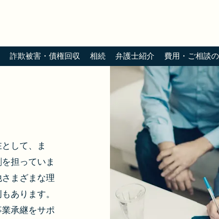
詐欺被害・債権回収
相続
弁護士紹介
費用・ご相談の
在として、ま
割を担っていま
他さまざまな理
例もあります。
事業承継をサポ