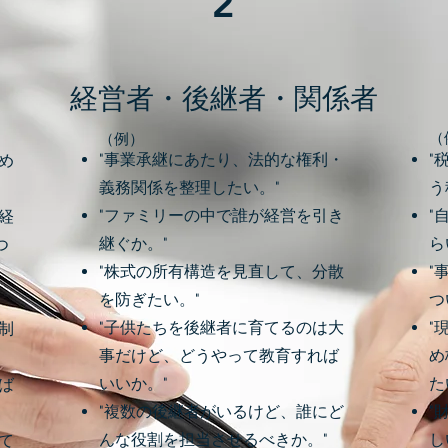
2
経営者・後継者・関係者
（
（​例）
"事業承継にあたり、法的な権利・
"
め
義務関係を整理したい。"
う
"ファミリーの中で誰が経営を引き
"
経
継ぐか。"
ら
つ
"株式の所有構造を見直して、分散
"
を防ぎたい。"
つ
"子供たちを後継者に育てるのは大
"
制
事だけど、どうやって教育すれば
め
いいか。"
た
ば
"複数の後継者がいるけど、誰にど
"
んな役割を担当させるべきか。"
し
て