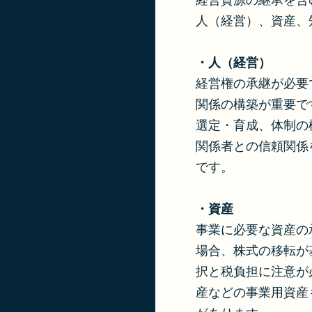
経営資源の継承を含
人（経営）、資産、
・人（経営）
経営権の承継が必要
関係の構築が重要で
選定・育成、体制の
関係者との信頼関係
です。
・資産
事業に必要な資産の
場合、株式の移転が
択と税負担に注意が
産などの事業用資産