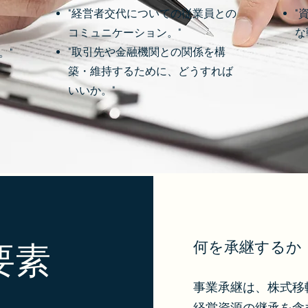
"経営者交代についての従業員との
"
コミュニケーション。"
な
"取引先や金融機関との関係を構
。"
築・維持するために、どうすれば
いいか。"
​何を承継するか
要素
事業承継は、株式移