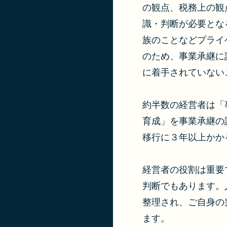
の観点、税務上の観
識・判断が必要とな
族のことなどプライ
のため、事業承継に
に着手されていない
約半数の経営者は「
育成」を事業承継の
移行に３年以上かか
経営者の役割は重要
判断でもあります。
整理され、ご自身の
ます。