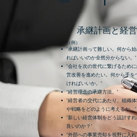
1
ご相談例
承継計画と経営
（​例）
"承継計画って難しい。何から始
ればいいのか全然分からない。"
"会社を次の世代に繋げるために
営改善を進めたい。何から手を
ければいいか。"
"経営理念の承継方法。"
"経営者の交代にあたり、組織体
や戦略をどのように考えるか。"
"新しい経営体制をどう設計すれ
良いのか？"
"外部への事業売却を視野に入れ