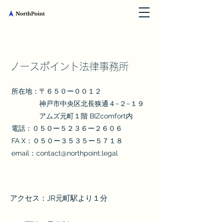
ノースポイント法律事務所
所在地：〒６５０ー００１２
神戸市中央区北長狭通４−２−１９
アムズ元町１階 BIZcomfort内
電話：０５０ー５２３６ー２６０６
FA X：０５０ー３５３５ー５７１８
email：
contact@northpoint.legal
アクセス：JR元町駅より１分